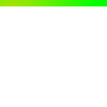
Alles Wat Je Nodig Hebt
We
Master
Ervaar
hebben
your
een
de tools
style at
scheerbe
om te
home
die
zorgen
aanvoelt