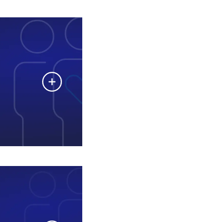
ductiefaciliteiten
we eerst aan
mensen te
die anderen