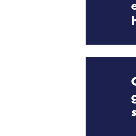
Zorg- en eersteh
en ze rekenen op
is er momenteel e
Wij zetten ons in
producten die de
Maskers