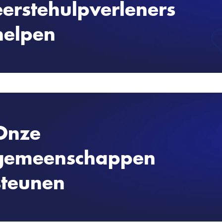
eerstehulpverleners
overal ter wereld nodig hebben, blijv
verpakken en verzenden.
helpen
We zijn voortdurend bezig met het ev
bijwerken van ons beleid, onder begel
medische professionals. Temperatuursca
afstand en grondige sanitaire processe
ulpverleners hebben elke dag te maken met nieuwe geval
paar van de manieren waarop we voo
 persoonlijke beschermingsmiddelen (PBM) om ze te bes
zorgen.
en enorm tekort.
Onze
gemeenschappen
 om te helpen. Bij Gillette optimaliseren we onze middel
 wereld zo hard nodig heeft, kunnen blijven maken en ve
steunen