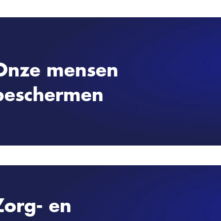
Onze mensen
beschermen
Tijdens deze pandemie blijven onze pro
operationeel. Om dit te doen, moeten 
Zorg- en
onze werknemers denken. Door onze 
beschermen, kunnen we de producten 