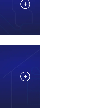
en maken,
alueren en
eiding van
ns, fysieke
n zijn slechts een
len van COVID-19
r ons team
chermen. Helaas
en zodat we de
rdelen.