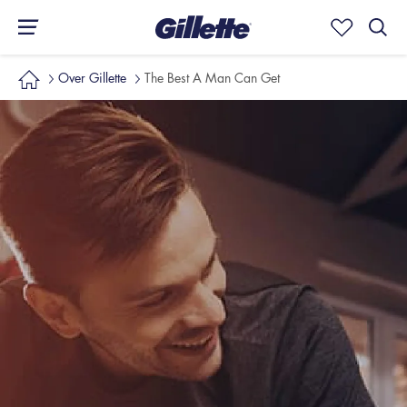
Over Gillette
The Best A Man Can Get