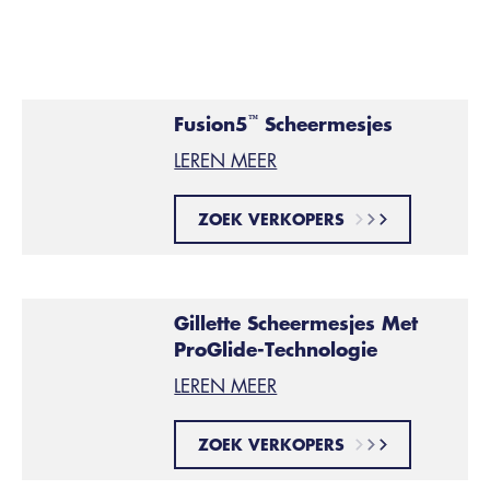
Gillette Fusion5
,
ProGlide
en
ProShield
: elk met 5
nauwkeurige mesjes.
Fusion5
Scheermesjes
™
LEREN MEER
ZOEK VERKOPERS
Gillette Scheermesjes Met
ProGlide-Technologie
LEREN MEER
ZOEK VERKOPERS