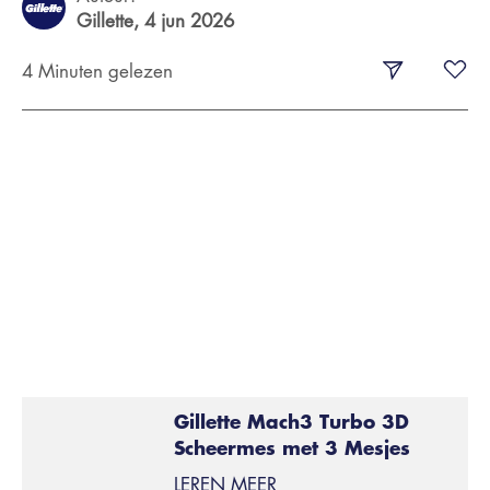
Gillette,
4 jun 2026
4 Minuten gelezen
Eén dun, scherp en perfect ontworpen mesje is een
goed begin. Maar om je echt glad te kunnen scheren,
heb je er meer nodig.
Waarom scheert een
scheermes met 3 mesjes
, zoals
de Gillette Mach3, gladder dan één enkel mesje? En
waarom scheren scheermessen met 5 mesjes, zoals de
Gillette ProGlide nog gladder dan de Mach3?
Gillette Mach3 Turbo 3D
Scheermes met 3 Mesjes
LEREN MEER