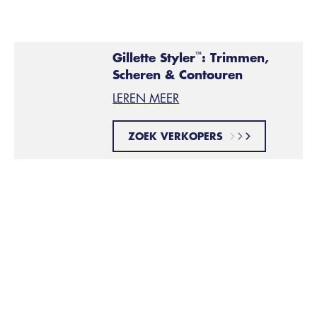
Gillette Styler
: Trimmen,
™
Scheren & Contouren
LEREN MEER
ZOEK VERKOPERS
De klassieke snor
Bij welk gezichtstype: ieder type gezicht.
Het is een
van de meest veelzijdige stijlen!