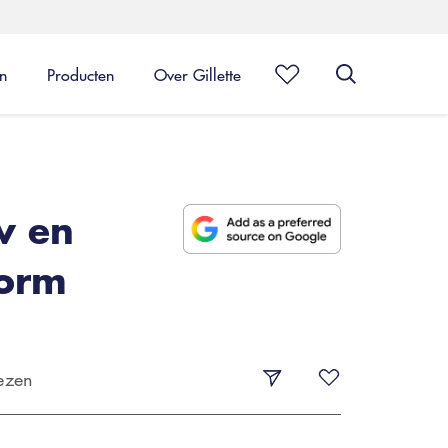
en
Producten
Over Gillette
w en
vorm
ezen